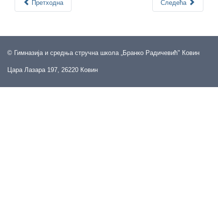
Претходна
Следећа
© Гимназија и средња стручна школа „Бранко Радичевић" Ковин
Цара Лазара 197, 26220 Ковин