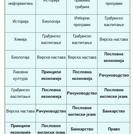
Историја
правима
информатика
програми
грађана
Изборни
Грађанско
Историја
Биологија
програми
васпитање
Грађанско
Грађанско
Хемија
Верска настава
васпитање
васпитање
Пословна
Биологија
Верска настава
Верска настава
економија
Ликовна
Принципи
Пословна
Рачуноводство
култура
економије
економија
Грађанско
Пословна
Пословни
Рачуноводство
васпитање
економија
енглески језик
Пословни
Верска настава
Рачуноводство
Банкарство
енглески језик
Принципи
Пословни
Банкарство
Право
економије
енглески језик