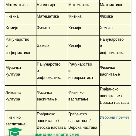
Математика
Биологија
Математика
Математика
Физика
Математика
Физика
Физика
Хемија
Физика
Хемија
Хемија
Рачунарство
Рачунарство
и
Хемија
Хемија
и
информатика
информатика
Рачунарство
Рачунарство
Музичка
Физичко
и
и
култура
васпитање
информатика
информатика
Грађанско
Ликовна
Физичко
Физичко
васпитање /
култура
васпитање
васпитање
Верска настава
Грађанско
Грађанско
Физичко
Изборни премет
васпитање /
васпитање /
васпитање
1
Верска настава
Верска настава
Гимназија - општи смер