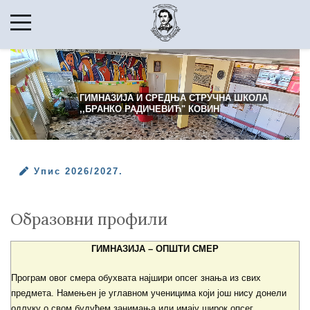
ГИМНАЗИЈА И СРЕДЊА СТРУЧНА ШКОЛА
,,БРАНКО РАДИЧЕВИЋ" КОВИН
Упис 2026/2027.
Образовни профили
ГИМНАЗИЈА – ОПШТИ СМЕР
Програм овог смера обухвата најшири опсег знања из свих
предмета. Намењен је углавном ученицима који још нису донели
одлуку о свом будућем занимања или имају широк опсег