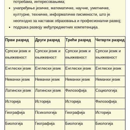
потребама, интересовањима;
унапређење језичке, математичке, научне, уметничке,
културне, техничке, информатичке писмености, што је
неопходно за наставак образовања и професионални развој;
подршка развоју међупредметних компетенција.
Први разред
Други разред
Трећи разред
Четврти разред
Српски језик и
Српски језик и
Српски језик и
Српски језик и
књижевност
књижевност
књижевност
књижевност
Енглески језик
Енглески језик
Енглески језик
Енглески језик
Немачки језик
Немачки језик
Немачки језик
Немачки језик
Латински језик
Латински језик
Филозофија
Социологија
Историја
Историја
Историја
Филозофија
Географија
Психологија
Географија
Историја
Биологија
Географија
Биологија
Биологија