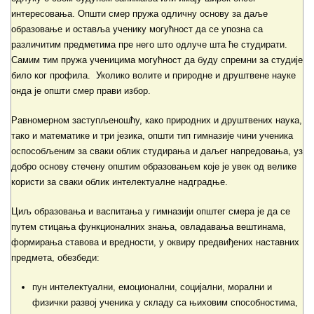
интересовања. Општи смер пружа одличну основу за даље
образовање и оставља ученику могућност да се упозна са
различитим предметима пре него што одлуче шта ће студирати.
Самим тим пружа ученицима могућност да буду спремни за студије
било ког профила. Уколико волите и природне и друштвене науке
онда је општи смер прави избор.
Равномерном заступљеношћу, како природних и друштвених наука,
тако и математике и три језика, општи тип гимназије чини ученика
оспособљеним за сваки облик студирања и даљег напредовања, уз
добро основу стечену општим образовањем које је увек од велике
користи за сваки облик интелектуалне надградње.
Циљ образовања и васпитања у гимназији општег смера је да се
путем стицања функционалних знања, овладавања вештинама,
формирања ставова и вредности, у оквиру предвиђених наставних
предмета, обезбеди:
пун интелектуални, емоционални, социјални, морални и
физички развој ученика у складу са њиховим способностима,