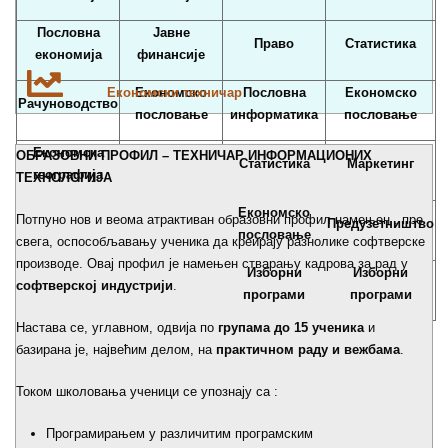
Пословна
Јавне
Право
Статистика
економија
финансије
Eкономски техничар
Економско
Пословна
Економско
Рачуноводство
пословање
информатика
пословање
Економска
ОБРАЗОВНИ ПРОФИЛ – ТЕХНИЧАР ИНФОРМАЦИОНИХ
Статистика
Маркетинг
географија
ТЕХНОЛОГИЈА
Економско
Потпуно нов и веома атрактиван образовни профил намењен , пре
Предузетништво
пословање
свега, оспособљавању ученика да креирају разнолике софтверске
производе. Овај профил је намењен стварању кадрова за рад у
Изборни
Изборни
софтверској индустрији
.
програми
програми
Настава се, углавном, одвија по
групама до 15 ученика
и
базирана је, највећим делом, на
практичном раду и вежбама
.
Током школовања ученици се упознају са :
Програмирањем у различитим програмским