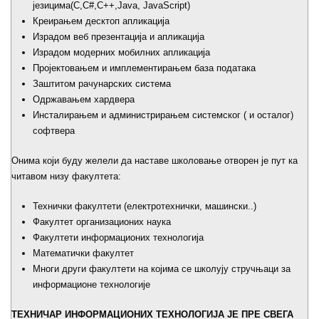
језицима(C,C#,C++,Java, JavaScript)
Креирањем десктоп апликација
Израдом веб презентација и апликација
Израдом модерних мобилних апликација
Пројектовањем и имплементирањем база података
Заштитом рачунарских система
Одржавањем хардвера
Инсталирањем и администрирањем системског ( и осталог)
софтвера
Онима који буду желели да наставе школовање отворен је пут ка
читавом низу факултета:
Технички факултети (електротехнички, машински..)
Факултет организационих наука
Факултети информационих технологија
Математички факултет
Многи други факултети на којима се школују стручњаци за
информационе технологије
ТЕХНИЧАР ИНФОРМАЦИОНИХ ТЕХНОЛОГИЈА ЈЕ ПРЕ СВЕГА