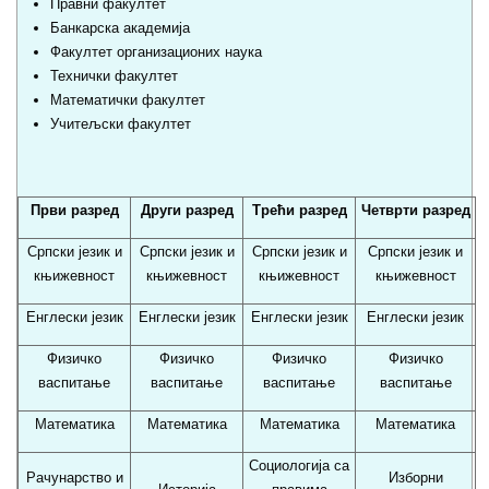
Правни факултет
Банкарска академија
Факултет организационих наука
Технички факултет
Математички факултет
Учитељски факултет
Први разред
Други разред
Трећи разред
Четврти разред
Српски језик и
Српски језик и
Српски језик и
Српски језик и
књижевност
књижевност
књижевност
књижевност
Енглески језик
Енглески језик
Енглески језик
Енглески језик
Физичко
Физичко
Физичко
Физичко
васпитање
васпитање
васпитање
васпитање
Математика
Математика
Математика
Математика
Социологија са
Рачунарство и
Изборни