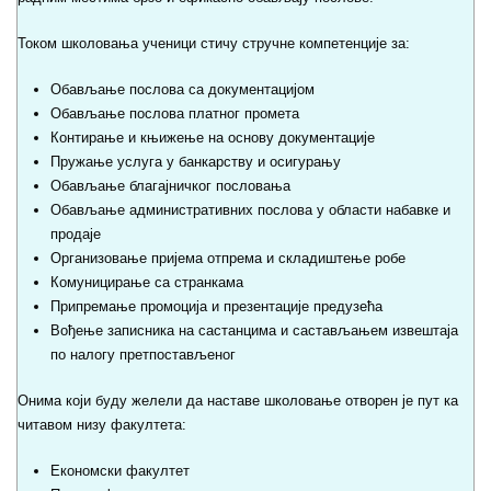
Током школовања ученици стичу стручне компетенције за:
Обављање послова са документацијом
Обављање послова платног промета
Контирање и књижење на основу документације
Пружање услуга у банкарству и осигурању
Обављање благајничког пословања
Обављање административних послова у области набавке и
продаје
Организовање пријема отпрема и складиштење робе
Комуницирање са странкама
Припремање промоција и презентације предузећа
Вођење записника на састанцима и састављањем извештаја
по налогу претпостављеног
Онима који буду желели да наставе школовање отворен је пут ка
читавом низу факултета:
Економски факултет