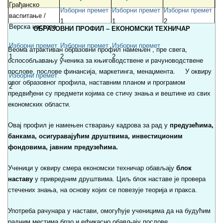
Грађанско
Изборни премет
Изборни премет
Изборни премет
васпитање /
1
1
2
Верска настава
ОБРАЗОВНИ ПРОФИЛ – EКОНОМСКИ ТЕХНИЧАР
Изборни премет
Изборни премет
Изборни премет
Веома атрактиван образовни профил намењен , пре свега,
1
2
2
оспособљавању ученика за књиговодствене и рачуноводствене
послове, послове финансија, маркетинга, менаџмента. У оквиру
Изборни премет
овог образовног профила, наставним планом и програмом
2
предвиђени су предмети којима се стичу знања и вештине из свих
економских области.
Овај профил је намењен стварању кадрова за рад у
предузећима,
банкама, осигуравајућим друштвима, инвестиционим
фондовима, јавним предузећима.
Ученици у оквиру смера економски техничар обављају
блок
наставу
у привредним друштвима. Циљ блок наставе је провера
стечених знања, на основу којих се повезује теорија и пракса.
Употреба рачунара у настави, омогућује ученицима да на будућим
радним местима брзо и ефикасно обављају послове.